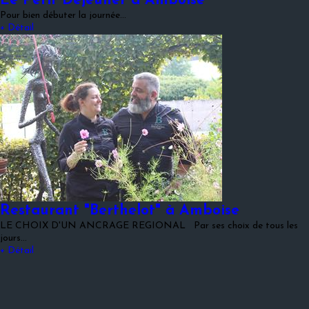
Le Petit Déjeuner à Amboise
Pour bien débuter la journée...
+ Détail
Restaurant "Berthelot" à Amboise
LE CHOIX D'UN ANCRAGE REGIONAL Par ses choix de tous les
jours…
+ Détail