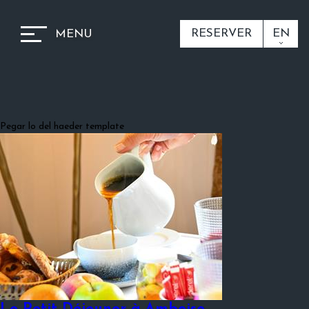
RESERVER
EN
MENU
Pegar lo del haeder template