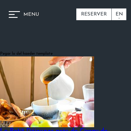
RESERVER
EN
MENU
Pegar lo del haeder template