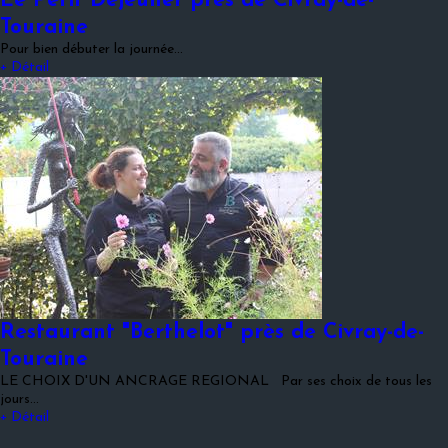
Le Petit Déjeuner près de Civray-de-
Touraine
Pour bien débuter la journée...
+ Détail
Restaurant "Berthelot" près de Civray-de-
Touraine
LE CHOIX D'UN ANCRAGE REGIONAL Par ses choix de tous les
jours…
+ Détail