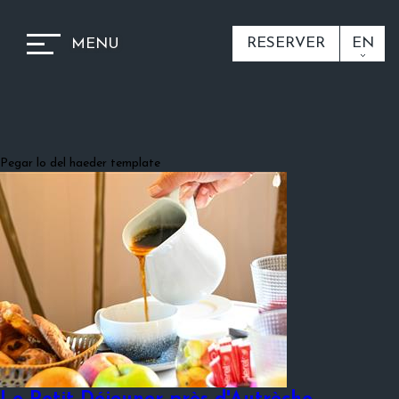
RESERVER
EN
MENU
Pegar lo del haeder template