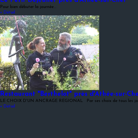
Le Petit Déjeuner près d'Athée-sur-Cher
Pour bien débuter la journée...
+ Détail
Restaurant "Berthelot" près d'Athée-sur-Ch
LE CHOIX D'UN ANCRAGE REGIONAL Par ses choix de tous les jo
+ Détail