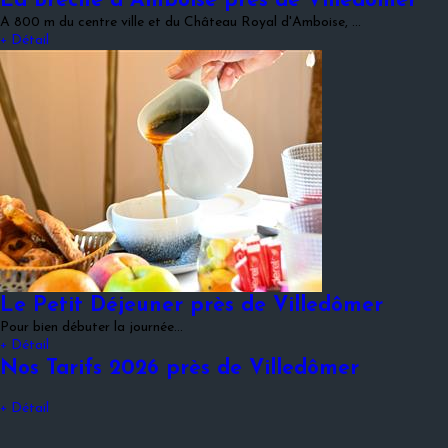
La Brèche à Amboise près de Villedômer
A 800 m du centre ville et du Château Royal d'Amboise, …
+ Détail
Le Petit Déjeuner près de Villedômer
Pour bien débuter la journée...
+ Détail
Nos Tarifs 2026 près de Villedômer
+ Détail