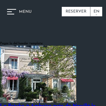
RESERVER
EN
MENU
Pegar lo del haeder template