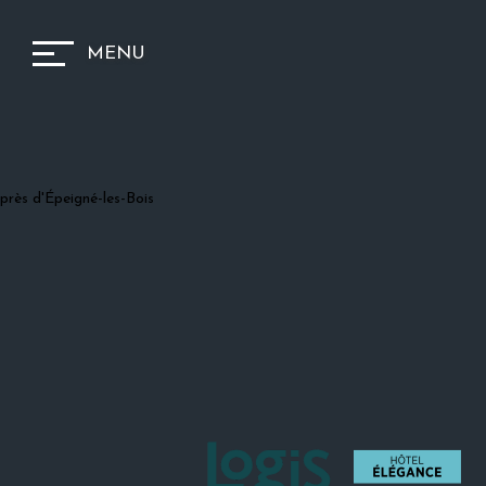
MENU
près d'Épeigné-les-Bois