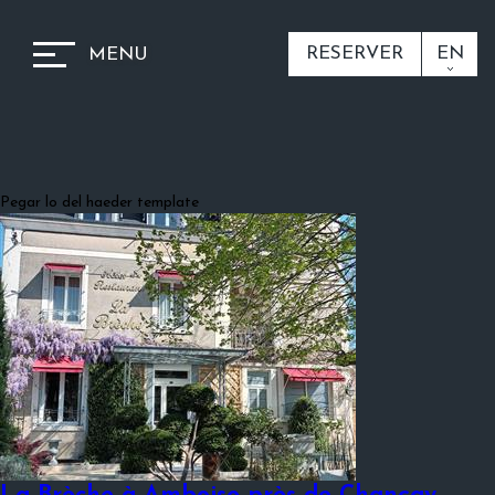
RESERVER
EN
MENU
Pegar lo del haeder template